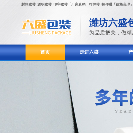
封箱胶带_透明胶带_印字胶带「厂家直销」打包带_拉伸膜「价格合理
潍坊六盛
为品质把关，做精
首页
走进六盛
产